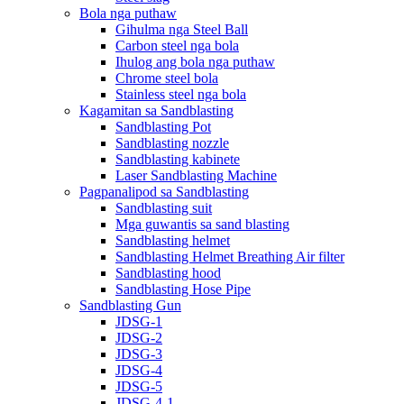
Bola nga puthaw
Gihulma nga Steel Ball
Carbon steel nga bola
Ihulog ang bola nga puthaw
Chrome steel bola
Stainless steel nga bola
Kagamitan sa Sandblasting
Sandblasting Pot
Sandblasting nozzle
Sandblasting kabinete
Laser Sandblasting Machine
Pagpanalipod sa Sandblasting
Sandblasting suit
Mga guwantis sa sand blasting
Sandblasting helmet
Sandblasting Helmet Breathing Air filter
Sandblasting hood
Sandblasting Hose Pipe
Sandblasting Gun
JDSG-1
JDSG-2
JDSG-3
JDSG-4
JDSG-5
JDSG-4-1