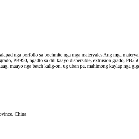
alapad nga porfolio sa boehmite nga mga materyales Ang mga materyales
grado, PB950, ngadto sa dili kaayo dispersible, extrusion grado, PB2
aag, maayo nga batch kalig-on, ug uban pa, mahimong kaylap nga gigam
vince, China