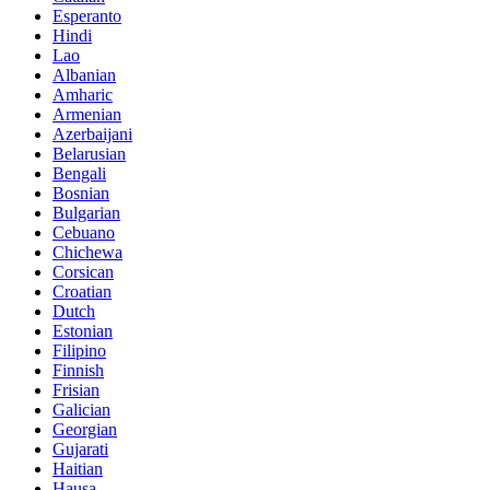
Esperanto
Hindi
Lao
Albanian
Amharic
Armenian
Azerbaijani
Belarusian
Bengali
Bosnian
Bulgarian
Cebuano
Chichewa
Corsican
Croatian
Dutch
Estonian
Filipino
Finnish
Frisian
Galician
Georgian
Gujarati
Haitian
Hausa