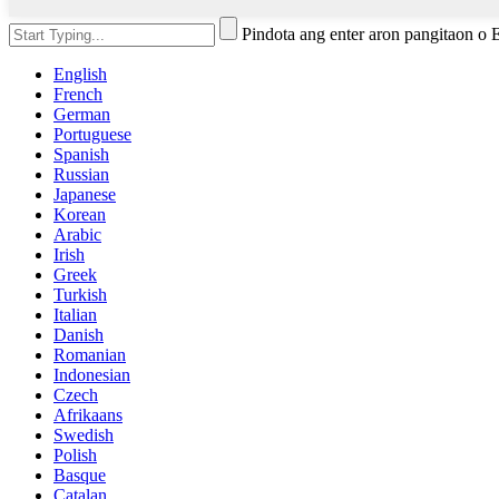
Pindota ang enter aron pangitaon o
English
French
German
Portuguese
Spanish
Russian
Japanese
Korean
Arabic
Irish
Greek
Turkish
Italian
Danish
Romanian
Indonesian
Czech
Afrikaans
Swedish
Polish
Basque
Catalan