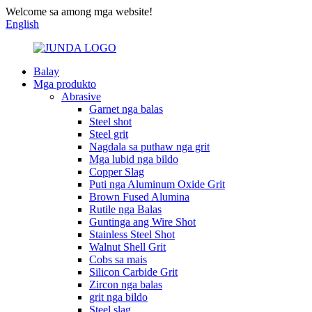
Welcome sa among mga website!
English
Balay
Mga produkto
Abrasive
Garnet nga balas
Steel shot
Steel grit
Nagdala sa puthaw nga grit
Mga lubid nga bildo
Copper Slag
Puti nga Aluminum Oxide Grit
Brown Fused Alumina
Rutile nga Balas
Guntinga ang Wire Shot
Stainless Steel Shot
Walnut Shell Grit
Cobs sa mais
Silicon Carbide Grit
Zircon nga balas
grit nga bildo
Steel slag