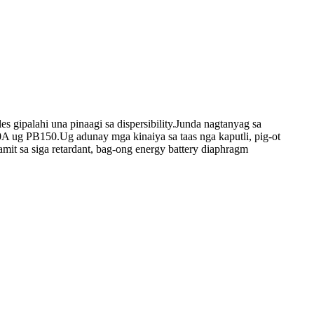
 gipalahi una pinaagi sa dispersibility.Junda nagtanyag sa
50A ug PB150.Ug adunay mga kinaiya sa taas nga kaputli, pig-ot
it sa siga retardant, bag-ong energy battery diaphragm