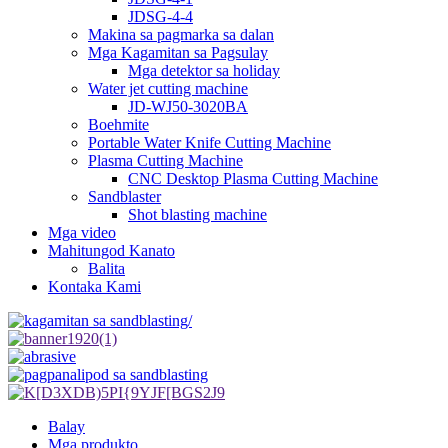
JDSG-4-4
Makina sa pagmarka sa dalan
Mga Kagamitan sa Pagsulay
Mga detektor sa holiday
Water jet cutting machine
JD-WJ50-3020BA
Boehmite
Portable Water Knife Cutting Machine
Plasma Cutting Machine
CNC Desktop Plasma Cutting Machine
Sandblaster
Shot blasting machine
Mga video
Mahitungod Kanato
Balita
Kontaka Kami
Balay
Mga produkto