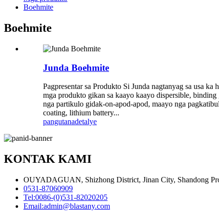
Boehmite
Boehmite
Junda Boehmite
Pagpresentar sa Produkto Si Junda nagtanyag sa usa ka h
mga produkto gikan sa kaayo kaayo dispersible, binding 
nga partikulo gidak-on-apod-apod, maayo nga pagkatibul
coating, lithium battery...
pangutana
detalye
KONTAK KAMI
OUYADAGUAN, Shizhong District, Jinan City, Shandong Pro
0531-87060909
Tel:
0086-(0)531-82020205
Email:
admin@blastany.com