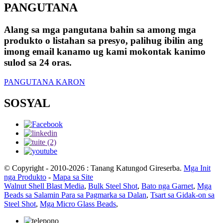
PANGUTANA
Alang sa mga pangutana bahin sa among mga
produkto o listahan sa presyo, palihug ibilin ang
imong email kanamo ug kami mokontak kanimo
sulod sa 24 oras.
PANGUTANA KARON
SOSYAL
© Copyright - 2010-2026 : Tanang Katungod Gireserba.
Mga Init
nga Produkto
-
Mapa sa Site
Walnut Shell Blast Media
,
Bulk Steel Shot
,
Bato nga Garnet
,
Mga
Beads sa Salamin Para sa Pagmarka sa Dalan
,
Tsart sa Gidak-on sa
Steel Shot
,
Mga Micro Glass Beads
,