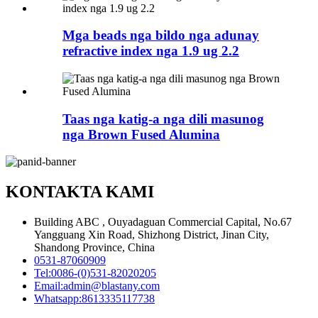
Mga beads nga bildo nga adunay
refractive index nga 1.9 ug 2.2
Taas nga katig-a nga dili masunog
nga Brown Fused Alumina
KONTAKTA KAMI
Building ABC , Ouyadaguan Commercial Capital, No.67
Yangguang Xin Road, Shizhong District, Jinan City,
Shandong Province, China
0531-87060909
Tel:
0086-(0)531-82020205
Email:
admin@blastany.com
Whatsapp:
8613335117738