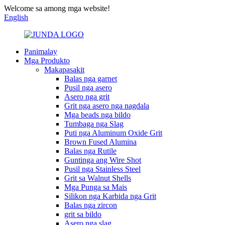
Welcome sa among mga website!
English
Panimalay
Mga Produkto
Makapasakit
Balas nga garnet
Pusil nga asero
Asero nga grit
Grit nga asero nga nagdala
Mga beads nga bildo
Tumbaga nga Slag
Puti nga Aluminum Oxide Grit
Brown Fused Alumina
Balas nga Rutile
Guntinga ang Wire Shot
Pusil nga Stainless Steel
Grit sa Walnut Shells
Mga Punga sa Mais
Silikon nga Karbida nga Grit
Balas nga zircon
grit sa bildo
Asero nga slag