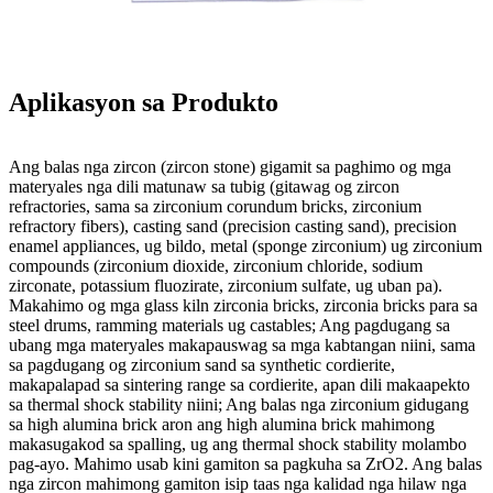
Aplikasyon sa Produkto
Ang balas nga zircon (zircon stone) gigamit sa paghimo og mga
materyales nga dili matunaw sa tubig (gitawag og zircon
refractories, sama sa zirconium corundum bricks, zirconium
refractory fibers), casting sand (precision casting sand), precision
enamel appliances, ug bildo, metal (sponge zirconium) ug zirconium
compounds (zirconium dioxide, zirconium chloride, sodium
zirconate, potassium fluozirate, zirconium sulfate, ug uban pa).
Makahimo og mga glass kiln zirconia bricks, zirconia bricks para sa
steel drums, ramming materials ug castables; Ang pagdugang sa
ubang mga materyales makapauswag sa mga kabtangan niini, sama
sa pagdugang og zirconium sand sa synthetic cordierite,
makapalapad sa sintering range sa cordierite, apan dili makaapekto
sa thermal shock stability niini; Ang balas nga zirconium gidugang
sa high alumina brick aron ang high alumina brick mahimong
makasugakod sa spalling, ug ang thermal shock stability molambo
pag-ayo. Mahimo usab kini gamiton sa pagkuha sa ZrO2. Ang balas
nga zircon mahimong gamiton isip taas nga kalidad nga hilaw nga