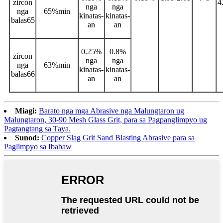
zircon
4
nga
nga
nga
65%min
kinatas-
kinatas-
balas65
an
an
0.25%
0.8%
zircon
nga
nga
nga
63%min
kinatas-
kinatas-
balas66
an
an
Miagi:
Barato nga mga Abrasive nga Malungtaron ug
Malungtaron, 30-90 Mesh Glass Grit, para sa Pagpanglimpyo ug
Pagtangtang sa Taya.
Sunod:
Copper Slag Grit Sand Blasting Abrasive para sa
Paglimpyo sa Ibabaw