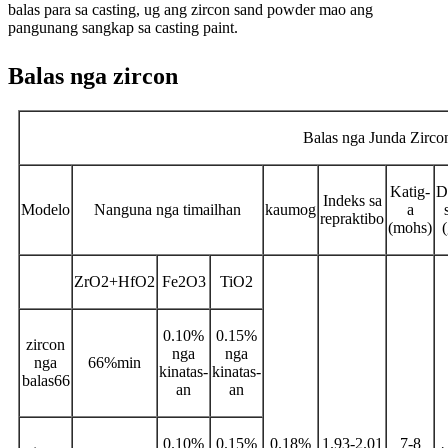
balas para sa casting, ug ang zircon sand powder mao ang
pangunang sangkap sa casting paint.
Balas nga zircon
Balas nga Junda Zirco
Katig-
D
Indeks sa
Modelo
Nanguna nga timailhan
kaumog
a
repraktibo
(mohs)
ZrO2+HfO2
Fe2O3
TiO2
0.10%
0.15%
zircon
nga
nga
nga
66%min
kinatas-
kinatas-
balas66
an
an
0.10%
0.15%
0.18%
1.93-2.01
7-8