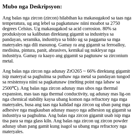
Mubo nga Deskripsyon:
Ang balas nga zircon (zircon) hilabihan ka makasugakod sa taas nga
temperatura, ug ang lebel sa pagkatunaw niini moabot sa 2750
degrees Celsius. Ug makasugakod sa acid corrosion. 80% sa
produksiyon sa kalibutan direktang gigamit sa industriya sa
pandayan, seramika, industriya sa bildo ug sa paggama sa mga
materyales nga dili masunog. Gamay ra ang gigamit sa ferroalloy,
medisina, pintura, panit, abrasives, kemikal ug nukleyar nga
industriya. Gamay ra kaayo ang gigamit sa pagtunaw sa zirconium
metal.
Ang balas nga zircon nga adunay ZrO265 ~ 66% direktang gigamit
isip materyal sa paghulma sa puthaw nga metal sa pandayan tungod
sa resistensya niini sa pagkatunaw (melting point nga labaw sa
2500℃). Ang balas nga zircon adunay mas ubos nga thermal
expansion, mas taas nga thermal conductivity, ug adunay mas lig-on
nga chemical stability kaysa ubang komon nga refractory nga mga
materyales, busa ang taas nga kalidad nga zircon ug uban pang mga
adhesive nga magkauban adunay maayo nga adhesion ug gigamit sa
industriya sa paghulma. Ang balas nga zircon gigamit usab isip mga
tisa para sa mga glass kiln. Ang balas nga zircon ug zircon powder
adunay uban pang gamit kung isagol sa ubang mga refractory nga
materyales.