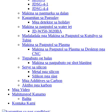
JDSG-4-1
JDSG-4-4
Makina sa pagmarka sa dalan
Kagamitan sa Pagsulay
Mga detektor sa holiday
Makina sa pagputol sa water jet
JD-WJ50-3020BA
Madaladala nga Makina sa Pagputol sa Kutsilyo sa
Tubig
Makina sa Pagputol sa Plasma
Makina sa Pagputol sa Plasma sa Desktop nga
CNC
Tigpabuto og balas
Makina sa pagpabuto og shot blasting
Serye sa silicon
Metal nga silicon
Silikon nga slag
Mga Additives sa Carbon
Aktibo nga karbon
Mga Video
Mahitungod Kanamo
Balita
Kontaka Kami