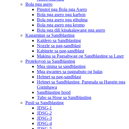
Bola nga asero
Pinutol nga Bola nga Asero
Bola nga asero nga karbon
Bola nga asero nga gihulma
Bola nga asero nga kromo
Bola nga dili kinakalawang nga asero
Kagamitan sa Sandblasting
Kaldero sa Sandblasting
Nozzle sa pag-sandblast
Kabinete sa pag-sandblast
Makina sa Pagsabwag og Sandblasting sa Laser
Proteksyon sa Sandblasting
Mga sinina sa sandblasting
Mga gwantes sa pagpabuto og balas
Helmet sa pag-sandblast
Helmet sa Sandblasting, Pangsala sa Hangin nga
Giginhawa
Sandblasting hood
Tubo sa Hose sa Sandblasting
Pusil sa Sandblasting
JDSG-1
JDSG-2
JDSG-3
JDSG-4
JDSG-5