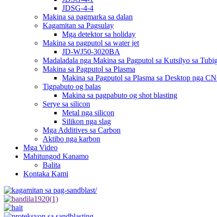
JDSG-4-4
Makina sa pagmarka sa dalan
Kagamitan sa Pagsulay
Mga detektor sa holiday
Makina sa pagputol sa water jet
JD-WJ50-3020BA
Madaladala nga Makina sa Pagputol sa Kutsilyo sa Tubi
Makina sa Pagputol sa Plasma
Makina sa Pagputol sa Plasma sa Desktop nga C
Tigpabuto og balas
Makina sa pagpabuto og shot blasting
Serye sa silicon
Metal nga silicon
Silikon nga slag
Mga Additives sa Carbon
Aktibo nga karbon
Mga Video
Mahitungod Kanamo
Balita
Kontaka Kami