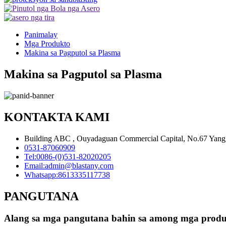
Panimalay
Mga Produkto
Makina sa Pagputol sa Plasma
Makina sa Pagputol sa Plasma
KONTAKTA KAMI
Building ABC , Ouyadaguan Commercial Capital, No.67 Yanggu
0531-87060909
Tel:
0086-(0)531-82020205
Email:
admin@blastany.com
Whatsapp:
8613335117738
PANGUTANA
Alang sa mga pangutana bahin sa among mga produkt