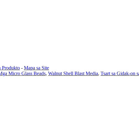
a Produkto
-
Mapa sa Site
Mga Micro Glass Beads
,
Walnut Shell Blast Media
,
Tsart sa Gidak-on s