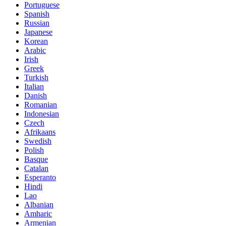
Portuguese
Spanish
Russian
Japanese
Korean
Arabic
Irish
Greek
Turkish
Italian
Danish
Romanian
Indonesian
Czech
Afrikaans
Swedish
Polish
Basque
Catalan
Esperanto
Hindi
Lao
Albanian
Amharic
Armenian