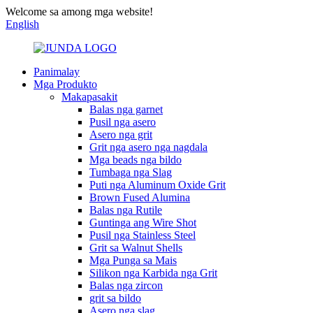
Welcome sa among mga website!
English
Panimalay
Mga Produkto
Makapasakit
Balas nga garnet
Pusil nga asero
Asero nga grit
Grit nga asero nga nagdala
Mga beads nga bildo
Tumbaga nga Slag
Puti nga Aluminum Oxide Grit
Brown Fused Alumina
Balas nga Rutile
Guntinga ang Wire Shot
Pusil nga Stainless Steel
Grit sa Walnut Shells
Mga Punga sa Mais
Silikon nga Karbida nga Grit
Balas nga zircon
grit sa bildo
Asero nga slag