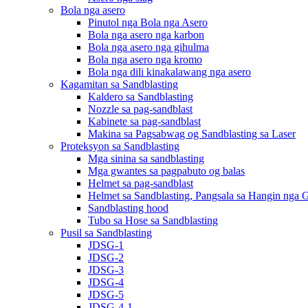
Bola nga asero
Pinutol nga Bola nga Asero
Bola nga asero nga karbon
Bola nga asero nga gihulma
Bola nga asero nga kromo
Bola nga dili kinakalawang nga asero
Kagamitan sa Sandblasting
Kaldero sa Sandblasting
Nozzle sa pag-sandblast
Kabinete sa pag-sandblast
Makina sa Pagsabwag og Sandblasting sa Laser
Proteksyon sa Sandblasting
Mga sinina sa sandblasting
Mga gwantes sa pagpabuto og balas
Helmet sa pag-sandblast
Helmet sa Sandblasting, Pangsala sa Hangin nga 
Sandblasting hood
Tubo sa Hose sa Sandblasting
Pusil sa Sandblasting
JDSG-1
JDSG-2
JDSG-3
JDSG-4
JDSG-5
JDSG-4-1