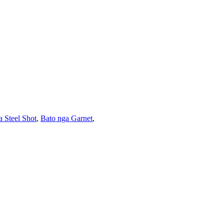
a Steel Shot
,
Bato nga Garnet
,