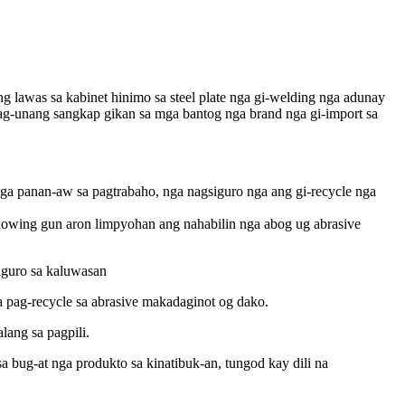
lawas sa kabinet hinimo sa steel plate nga gi-welding nga adunay
nag-unang sangkap gikan sa mga bantog nga brand nga gi-import sa
nga panan-aw sa pagtrabaho, nga nagsiguro nga ang gi-recycle nga
 blowing gun aron limpyohan ang nahabilin nga abog ug abrasive
iguro sa kaluwasan
 pag-recycle sa abrasive makadaginot og dako.
ang sa pagpili.
a bug-at nga produkto sa kinatibuk-an, tungod kay dili na