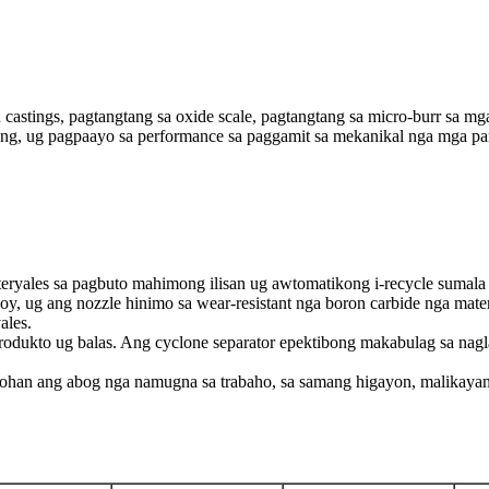
castings, pagtangtang sa oxide scale, pagtangtang sa micro-burr sa m
g, ug pagpaayo sa performance sa paggamit sa mekanikal nga mga part
eryales sa pagbuto mahimong ilisan ug awtomatikong i-recycle sumala 
oy, ug ang nozzle hinimo sa wear-resistant nga boron carbide nga mate
ales.
 produkto ug balas. Ang cyclone separator epektibong makabulag sa na
yohan ang abog nga namugna sa trabaho, sa samang higayon, malikaya