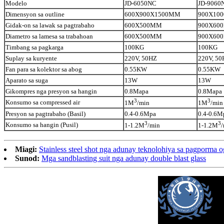
Modelo
JD-6050NC
JD-9060
Dimensyon sa outline
600X900X1500MM
900X10
Gidak-on sa lawak sa pagtrabaho
600X500MM
900X60
Diametro sa lamesa sa trabahoan
600X500MM
900X60
Timbang sa pagkarga
100KG
100KG
Suplay sa kuryente
220V, 50HZ
220V, 50
Fan para sa kolektor sa abog
0.55KW
0.55KW
Aparato sa suga
13W
13W
Gikompres nga presyon sa hangin
0.8Mapa
0.8Mapa
3
3
Konsumo sa compressed air
1M
/min
1M
/min
Presyon sa pagtrabaho (Basil)
0.4-0.6Mpa
0.4-0.6M
3
3
Konsumo sa hangin (Pusil)
1-1.2M
/min
1-1.2M
Miagi:
Stainless steel shot nga adunay teknolohiya sa pagporma o
Sunod:
Mga sandblasting suit nga adunay double blast glass