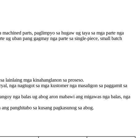
ga machined parts, paglimpyo sa hugaw ug taya sa mga parte nga
e ug uban pang gagmay nga parte sa single-piece, small batch
sa lainlaing mga kinahanglanon sa proseso.
ryal, nga nagtugot sa mga kustomer nga masaligon sa paggamit sa
glangoy nga balas ug abog aron mabawi ang migawas nga balas, nga
n ang panghitabo sa kusang pagkasunog sa abog.