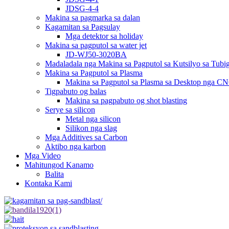
JDSG-4-4
Makina sa pagmarka sa dalan
Kagamitan sa Pagsulay
Mga detektor sa holiday
Makina sa pagputol sa water jet
JD-WJ50-3020BA
Madaladala nga Makina sa Pagputol sa Kutsilyo sa Tubi
Makina sa Pagputol sa Plasma
Makina sa Pagputol sa Plasma sa Desktop nga C
Tigpabuto og balas
Makina sa pagpabuto og shot blasting
Serye sa silicon
Metal nga silicon
Silikon nga slag
Mga Additives sa Carbon
Aktibo nga karbon
Mga Video
Mahitungod Kanamo
Balita
Kontaka Kami