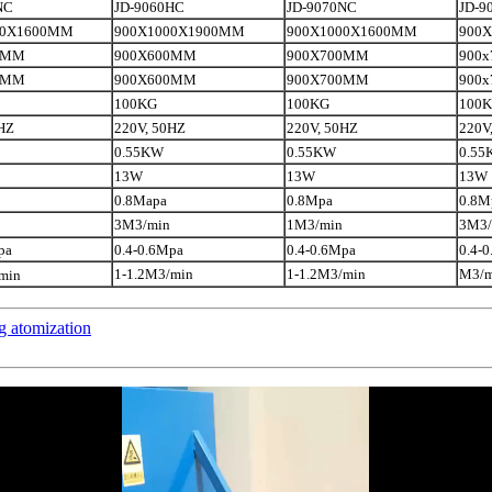
NC
JD-9060HC
JD-9070NC
JD-9
00X1600MM
900X1000X1900MM
900X1000X1600MM
900
0MM
900X600MM
900X700MM
900
0MM
900X600MM
900X700MM
900
100KG
100KG
100
HZ
220V, 50HZ
220V, 50HZ
220V
0.55KW
0.55KW
0.55
13W
13W
13W
0.8Mapa
0.8Mpa
0.8M
3M3/min
1M3/min
3M3/
pa
0.4-0.6Mpa
0.4-0.6Mpa
0.4-
1-1.2M3/min
1-1.2M3/min
M3/m
/min
g atomization