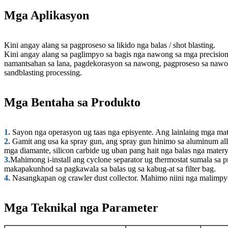
Mga Aplikasyon
Kini angay alang sa pagproseso sa likido nga balas / shot blasting.
Kini angay alang sa paglimpyo sa bagis nga nawong sa mga precision 
namantsahan sa lana, pagdekorasyon sa nawong, pagproseso sa nawon
sandblasting processing.
Mga Bentaha sa Produkto
1.
Sayon nga operasyon ug taas nga episyente. Ang lainlaing mga mat
2.
Gamit ang usa ka spray gun, ang spray gun hinimo sa aluminum all
mga diamante, silicon carbide ug uban pang hait nga balas nga matery
3.
Mahimong i-install ang cyclone separator ug thermostat sumala sa
makapakunhod sa pagkawala sa balas ug sa kabug-at sa filter bag.
4.
Nasangkapan og crawler dust collector. Mahimo niini nga malimp
Mga Teknikal nga Parameter