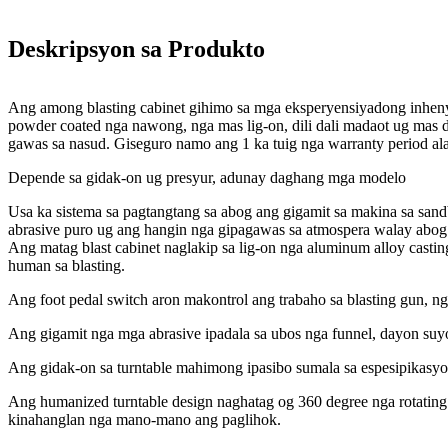
Deskripsyon sa Produkto
Ang among blasting cabinet gihimo sa mga eksperyensiyadong inheny
powder coated nga nawong, nga mas lig-on, dili dali madaot ug mas 
gawas sa nasud. Giseguro namo ang 1 ka tuig nga warranty period ala
Depende sa gidak-on ug presyur, adunay daghang mga modelo
Usa ka sistema sa pagtangtang sa abog ang gigamit sa makina sa sand
abrasive puro ug ang hangin nga gipagawas sa atmospera walay abog
Ang matag blast cabinet naglakip sa lig-on nga aluminum alloy casti
human sa blasting.
Ang foot pedal switch aron makontrol ang trabaho sa blasting gun, 
Ang gigamit nga mga abrasive ipadala sa ubos nga funnel, dayon suy
Ang gidak-on sa turntable mahimong ipasibo sumala sa espesipikasyo
Ang humanized turntable design naghatag og 360 degree nga rotating 
kinahanglan nga mano-mano ang paglihok.