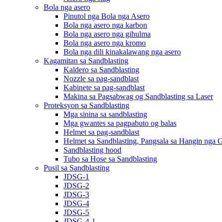
Bola nga asero
Pinutol nga Bola nga Asero
Bola nga asero nga karbon
Bola nga asero nga gihulma
Bola nga asero nga kromo
Bola nga dili kinakalawang nga asero
Kagamitan sa Sandblasting
Kaldero sa Sandblasting
Nozzle sa pag-sandblast
Kabinete sa pag-sandblast
Makina sa Pagsabwag og Sandblasting sa Laser
Proteksyon sa Sandblasting
Mga sinina sa sandblasting
Mga gwantes sa pagpabuto og balas
Helmet sa pag-sandblast
Helmet sa Sandblasting, Pangsala sa Hangin nga 
Sandblasting hood
Tubo sa Hose sa Sandblasting
Pusil sa Sandblasting
JDSG-1
JDSG-2
JDSG-3
JDSG-4
JDSG-5
JDSG-4-1