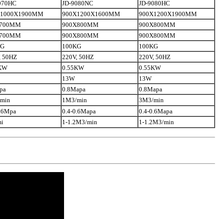
070HC
JD-9080NC
JD-9080HC
X1000X1900MM
900X1200X1600MM
900X1200X1900MM
x700MM
900X800MM
900X800MM
x700MM
900X800MM
900X800MM
KG
100KG
100KG
, 50HZ
220V, 50HZ
220V, 50HZ
KW
0.55KW
0.55KW
13W
13W
pa
0.8Mapa
0.8Mapa
min
1M3/min
3M3/min
0.6Mpa
0.4-0.6Mapa
0.4-0.6Mapa
i
1-1.2M3/min
1-1.2M3/min