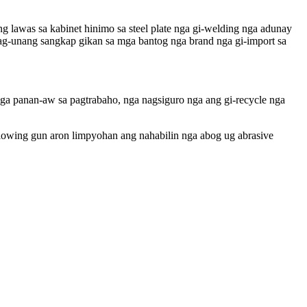
lawas sa kabinet hinimo sa steel plate nga gi-welding nga adunay
nag-unang sangkap gikan sa mga bantog nga brand nga gi-import sa
nga panan-aw sa pagtrabaho, nga nagsiguro nga ang gi-recycle nga
 blowing gun aron limpyohan ang nahabilin nga abog ug abrasive