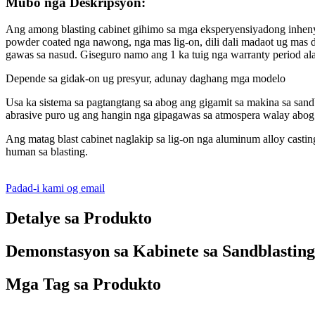
Mubo nga Deskripsyon:
Ang among blasting cabinet gihimo sa mga eksperyensiyadong inheny
powder coated nga nawong, nga mas lig-on, dili dali madaot ug mas 
gawas sa nasud. Giseguro namo ang 1 ka tuig nga warranty period ala
Depende sa gidak-on ug presyur, adunay daghang mga modelo
Usa ka sistema sa pagtangtang sa abog ang gigamit sa makina sa sand
abrasive puro ug ang hangin nga gipagawas sa atmospera walay abog
Ang matag blast cabinet naglakip sa lig-on nga aluminum alloy casti
human sa blasting.
Padad-i kami og email
Detalye sa Produkto
Demonstasyon sa Kabinete sa Sandblasting
Mga Tag sa Produkto