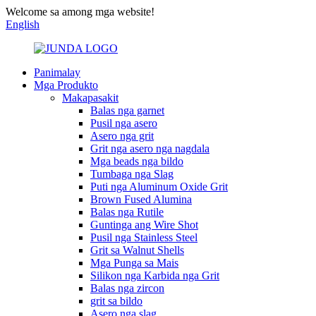
Welcome sa among mga website!
English
Panimalay
Mga Produkto
Makapasakit
Balas nga garnet
Pusil nga asero
Asero nga grit
Grit nga asero nga nagdala
Mga beads nga bildo
Tumbaga nga Slag
Puti nga Aluminum Oxide Grit
Brown Fused Alumina
Balas nga Rutile
Guntinga ang Wire Shot
Pusil nga Stainless Steel
Grit sa Walnut Shells
Mga Punga sa Mais
Silikon nga Karbida nga Grit
Balas nga zircon
grit sa bildo
Asero nga slag