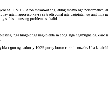
ero sa JUNDA. Aron makab-ot ang labing maayo nga performance, ang 
dugay nga maproseso kaysa sa tradisyonal nga pagpintal, ug ang mga 
ng sa bisan unsang problema sa kalidad.
blasting, nga hingpit nga nagkolekta sa abog, nga nagmugna og klaro 
.
ng blast gun nga adunay 100% purity boron carbide nozzle. Usa ka air