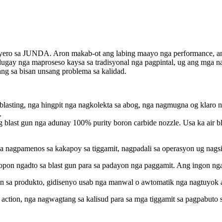
ero sa JUNDA. Aron makab-ot ang labing maayo nga performance, ang 
dugay nga maproseso kaysa sa tradisyonal nga pagpintal, ug ang mga 
ng sa bisan unsang problema sa kalidad.
blasting, nga hingpit nga nagkolekta sa abog, nga nagmugna og klaro 
.
ng blast gun nga adunay 100% purity boron carbide nozzle. Usa ka air
nga nagpamenos sa kakapoy sa tiggamit, nagpadali sa operasyon ug nags
opon ngadto sa blast gun para sa padayon nga paggamit. Ang ingon nga
n sa produkto, gidisenyo usab nga manwal o awtomatik nga nagtuyok al
action, nga nagwagtang sa kalisud para sa mga tiggamit sa pagpabuto s