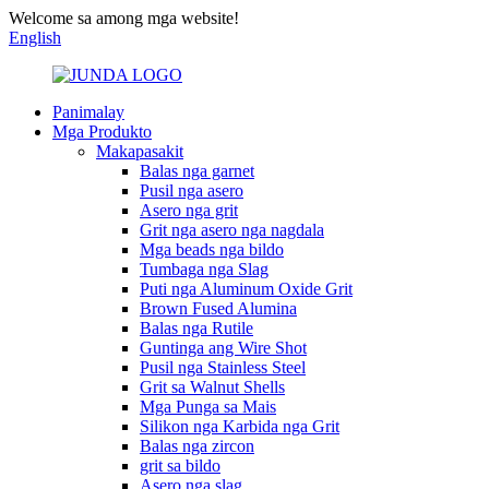
Welcome sa among mga website!
English
Panimalay
Mga Produkto
Makapasakit
Balas nga garnet
Pusil nga asero
Asero nga grit
Grit nga asero nga nagdala
Mga beads nga bildo
Tumbaga nga Slag
Puti nga Aluminum Oxide Grit
Brown Fused Alumina
Balas nga Rutile
Guntinga ang Wire Shot
Pusil nga Stainless Steel
Grit sa Walnut Shells
Mga Punga sa Mais
Silikon nga Karbida nga Grit
Balas nga zircon
grit sa bildo
Asero nga slag