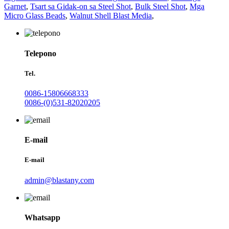
Garnet
,
Tsart sa Gidak-on sa Steel Shot
,
Bulk Steel Shot
,
Mga
Micro Glass Beads
,
Walnut Shell Blast Media
,
Telepono
Tel.
0086-15806668333
0086-(0)531-82020205
E-mail
E-mail
admin@blastany.com
Whatsapp