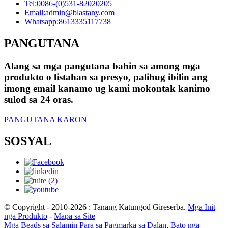
Tel:
0086-(0)531-82020205
Email:
admin@blastany.com
Whatsapp:
8613335117738
PANGUTANA
Alang sa mga pangutana bahin sa among mga
produkto o listahan sa presyo, palihug ibilin ang
imong email kanamo ug kami mokontak kanimo
sulod sa 24 oras.
PANGUTANA KARON
SOSYAL
© Copyright - 2010-2026 : Tanang Katungod Gireserba.
Mga Init
nga Produkto
-
Mapa sa Site
Mga Beads sa Salamin Para sa Pagmarka sa Dalan
,
Bato nga