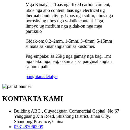
Mga Kinaiya：Taas nga fixed carbon content,
ubos nga abo content, taas nga electrical ug
thermal conductivity. Ubos nga sulfur, ubos nga
porosity ug ubos nga volatile content. Uga,
limpyo ug medium nga gidak-on nga mga
partikulo
Gidak-on: 0.2–2mm, 1-5mm, 3–8mm, 5-15mm
sumala sa kinahanglanon sa kustomer.
Pag-empake: sa 25kg nga gamay nga bag, 1mt
nga dako nga bag, o sumala sa panginahanglan
sa pumapalit.
pangutana
detalye
KONTAKTA KAMI
Building ABC , Ouyadaguan Commercial Capital, No.67
Yangguang Xin Road, Shizhong District, Jinan City,
Shandong Province, China
0531-87060909