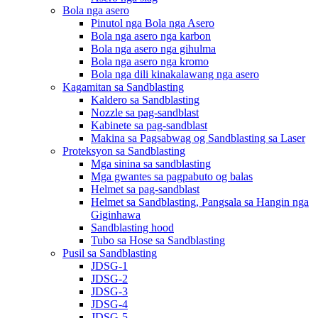
Bola nga asero
Pinutol nga Bola nga Asero
Bola nga asero nga karbon
Bola nga asero nga gihulma
Bola nga asero nga kromo
Bola nga dili kinakalawang nga asero
Kagamitan sa Sandblasting
Kaldero sa Sandblasting
Nozzle sa pag-sandblast
Kabinete sa pag-sandblast
Makina sa Pagsabwag og Sandblasting sa Laser
Proteksyon sa Sandblasting
Mga sinina sa sandblasting
Mga gwantes sa pagpabuto og balas
Helmet sa pag-sandblast
Helmet sa Sandblasting, Pangsala sa Hangin nga
Giginhawa
Sandblasting hood
Tubo sa Hose sa Sandblasting
Pusil sa Sandblasting
JDSG-1
JDSG-2
JDSG-3
JDSG-4
JDSG-5